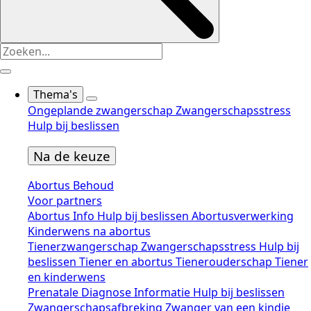
Thema's
Ongeplande zwangerschap
Zwangerschapsstress
Hulp bij beslissen
Na de keuze
Abortus
Behoud
Voor partners
Abortus
Info
Hulp bij beslissen
Abortusverwerking
Kinderwens na abortus
Tienerzwangerschap
Zwangerschapsstress
Hulp bij
beslissen
Tiener en abortus
Tienerouderschap
Tiener
en kinderwens
Prenatale Diagnose
Informatie
Hulp bij beslissen
Zwangerschapsafbreking
Zwanger van een kindje