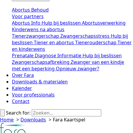
Abortus
Behoud
Voor partners
Abortus
Info
Hulp bij beslissen
Abortusverwerking
Kinderwens na abortus
Tienerzwangerschap
Zwangerschapsstress
Hulp bij
beslissen
Tiener en abortus
Tienerouderschap
Tiener
en kinderwens
Prenatale Diagnose
Informatie
Hulp bij beslissen
Zwangerschapsafbreking
Zwanger van een kindje
met een beperking
Opnieuw zwanger?
Over Fara
Downloads & materialen
Kalender
Voor professionals
Contact
Search for:
Home
Downloads
Fara Kaartspel